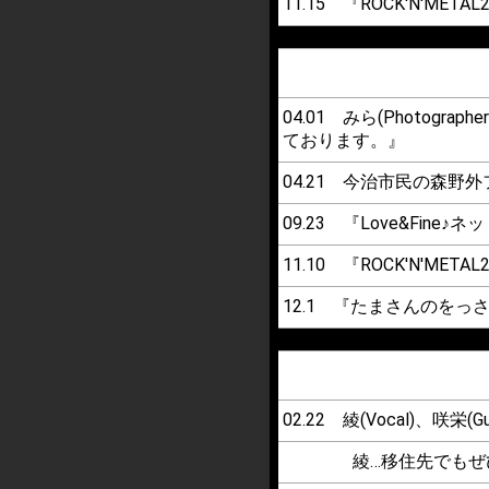
11.15 『ROCK'N'META
04.01 みら(Photo
ております。』
04.21 今治市民の森
09.23 『Love&Fine
11.10 『ROCK'N'
12.1 『たまさんのをっさ
02.22 綾(Vocal)、咲
綾…移住先でもぜひ音