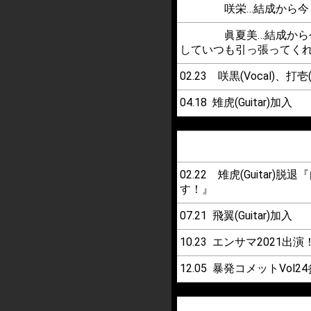
咲栄…結成から今まで
眞夏美…結成から今ま
していつも引っ張ってく
02.23 咲黒(Vocal)
04.18 雉虎(Guitar)加入
02.22 雉虎(Guit
す！』
07.21 飛翼(Guitar)加入
10.23 エンサマ2021出演
12.05 暴発コメットVol2