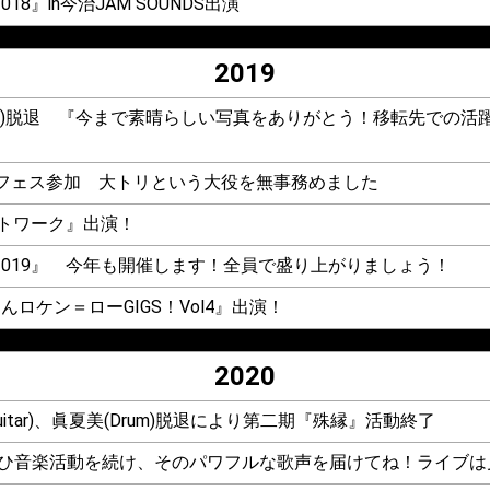
L2018』in今治JAM SOUNDS出演
2019
grapher)脱退 『今まで素晴らしい写真をありがとう！移転先で
野外フェス参加 大トリという大役を無事務めました
♪ネットワーク』出演！
METAL2019』 今年も開催します！全員で盛り上がりましょう！
んロケン＝ローGIGS！Vol4』出演！
2020
栄(Guitar)、眞夏美(Drum)脱退により第二期『殊縁』活動終了
楽活動を続け、そのパワフルな歌声を届けてね！ライブは