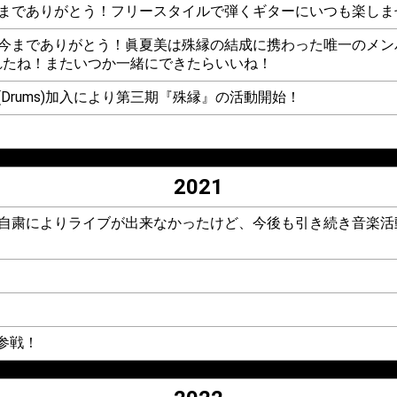
ありがとう！フリースタイルで弾くギターにいつも楽しま
でありがとう！眞夏美は殊縁の結成に携わった唯一のメン
れたね！またいつか一緒にできたらいいね！
、打壱(Drums)加入により第三期『殊縁』の活動開始！
2021
ar)脱退『自粛によりライブが出来なかったけど、今後も引き続き音
！
4参戦！