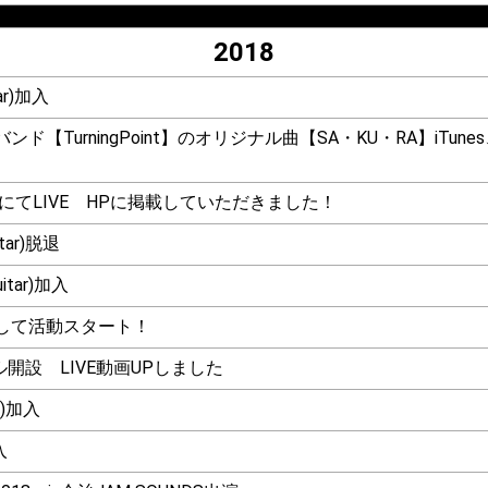
2018
ar)加入
ンド【TurningPoint】のオリジナル曲【SA・KU・RA】iTu
NDSにてLIVE HPに掲載していただきました！
itar)脱退
itar)加入
として活動スタート！
ンネル開設 LIVE動画UPしました
r)加入
入