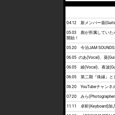
04.12 新メンバー葵(Guit
05.03 彪が所属していたバ
開始！
05.20 今治JAM SOU
06.05 のあ(Vocal)、葵(Gu
06.05 綾(Vocal)、夜波(Gu
06.05 第二期『殊縁』
06.20 YouTubeチャ
07.20 みら(Photographe
11.11 卓昕(Keyboard)加